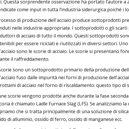
ti. Questa sorprendente osservazione ha portato l’autore a 
endicate come input in tutta l’industria siderurgica poiché i lo
processo di produzione dell'acciaio produce sottoprodotti pr
nduti nelle industrie appropriate. I sottoprodotti o gli scarti
duttori di acciaio di tutto il mondo. Questi sottoprodotti s
tenibili per essere riciclati e riutilizzati in diversi settori. 
l'acciaio sono le scorie di acciaio. Le scorie si presentano f
ante il raffreddamento.
scorie sono un sottoprodotto primario della produzione del
l'acciaio fuso dalle impurità nei forni di produzione dell'acci
 rottami di acciaio nel forno di riscaldamento: questo tipo di 
une scorie vengono prodotte anche durante la fase secondaria
scoria è chiamato Ladle Furnace Slag (LFS). Se analizziamo la c
priamo che si tratta principalmente di una soluzione di silicati
ido di alluminio, ossido di ferro, ossido di manganese ecc.