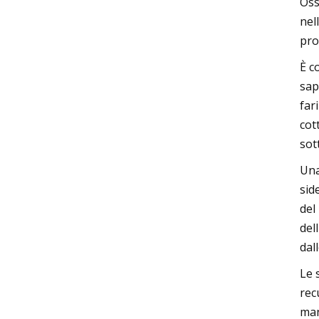
Oss
nel
pro
È c
sap
far
cot
sot
Una
sid
del
del
dal
Le 
rec
man