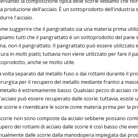
ervando la composizione tipica delle scorie vediamo che non
la produzione dell'acciaio. È un sottoprodotto dell'industria
durre l'acciaio.
ome suggerire che il pangrattato sia una materia prima util
piamo tutti che il pangrattato è un sottoprodotto del pane st
ina, non il pangrattato. Il pangrattato può essere utilizzat
tura in molti piatti; tuttavia non viene utilizzato per fare il 
toprodotto, anche se molto utile.
 volta separato dal metallo fuso o dai rottami durante il proc
erurgica per il recupero del metallo mediante frantoi a mascel
 metallo è estremamente basso. Qualsiasi pezzo di acciaio rim
l'acciaio può essere recuperato dalle scorie; tuttavia, esiste 
le scorie e rivendicare le scorie come materia prima per la pr
scorie non sono composte da acciaio sebbene possano contener
upero dei rottami di acciaio dalle scorie è così basso che eve
ualmente dalle scorie dalla manodopera impiegata dai produt