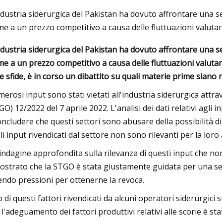
ndustria siderurgica del Pakistan ha dovuto affrontare una ser
me a un prezzo competitivo a causa delle fluttuazioni valutar
26, 2023
ndustria siderurgica del Pakistan ha dovuto affrontare una ser
ose da fare in Giordania: guida
me a un prezzo competitivo a causa delle fluttuazioni valutari
pleta al famoso Wadi Rum e oltre
re sfide, è in corso un dibattito su quali materie prime siano ri
erosi input sono stati vietati all'industria siderurgica attr
GO) 12/2022 del 7 aprile 2022. L'analisi dei dati relativi agli 
oncludere che questi settori sono abusare della possibilità di
li input rivendicati dal settore non sono rilevanti per la loro a
indagine approfondita sulla rilevanza di questi input che non
ostrato che la STGO è stata giustamente guidata per una seri
endo pressioni per ottenerne la revoca.
 di questi fattori rivendicati da alcuni operatori siderurgici 
 l'adeguamento dei fattori produttivi relativi alle scorie è st