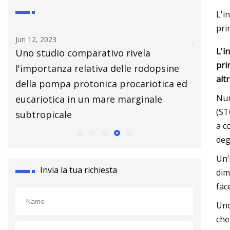
L'i
pri
Jul 14, 2023
Aug 
L'i
Affrontare 8 malintesi comuni sulla
10 c
pri
psine
saldatura dei metalli
com
alt
tica ed
Num
e
(ST
a c
deg
Un’
Invia la tua richiesta
dim
fac
Uno
che