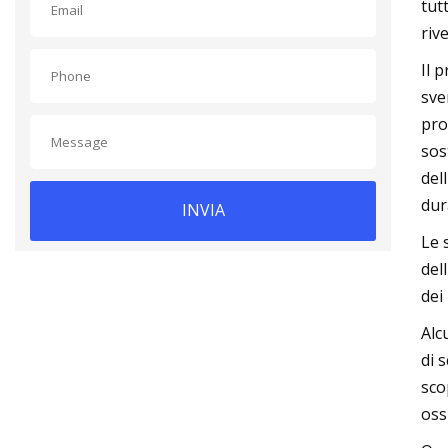
tut
riv
Il 
sve
pro
sos
del
dur
INVIA
Le 
del
dei
Alc
di 
sco
oss