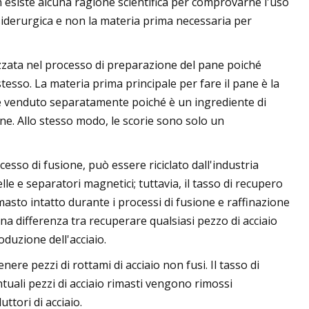
 esiste alcuna ragione scientifica per comprovarne l'uso
 siderurgica e non la materia prima necessaria per
izzata nel processo di preparazione del pane poiché
esso. La materia prima principale per fare il pane è la
o e venduto separatamente poiché è un ingrediente di
pane. Allo stesso modo, le scorie sono solo un
esso di fusione, può essere riciclato dall'industria
le e separatori magnetici; tuttavia, il tasso di recupero
asto intatto durante i processi di fusione e raffinazione
una differenza tra recuperare qualsiasi pezzo di acciaio
oduzione dell'acciaio.
e pezzi di rottami di acciaio non fusi. Il tasso di
ntuali pezzi di acciaio rimasti vengono rimossi
tori di acciaio.