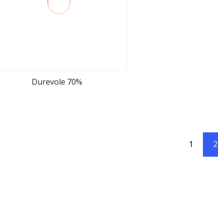
Durevole 70%
vedi altro
1
2