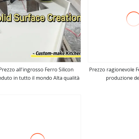
Prezzo all'ingrosso Ferro Silicon
Prezzo ragionevole Fe
duto in tutto il mondo Alta qualità
produzione del
vedi altro
vedi alt