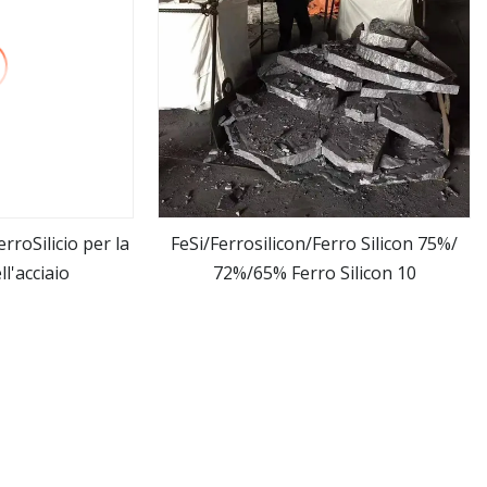
rroSilicio per la
FeSi/Ferrosilicon/Ferro Silicon 75%/
l'acciaio
72%/65% Ferro Silicon 10
ro
vedi altro