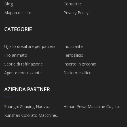
Blog
Contattaci
Mappa del sito
Privacy Policy
CATEGORIE
Ugello dosatore per paniera
Inoculante
Filo animato
Ferrosilicio
Scorie di raffinazione
Inserto in zirconio
Agente nodulizzante
Silicio metallico
AZIENDA PARTNER
Shangai Zhuqing Nuovo
Henan Peisa Macchine Co., Ltd
Materiali Tecnologia Co., Ltd.
Kunshan Colorato Macchine
Co., Ltd