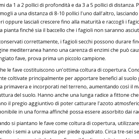
emi da 1 a 2 pollici di profondità e da 3 a 5 pollici di distanza
mogli a una distanza di 8-10 pollici l'uno dall'altro, lasciando 2
eri oppure lasciali crescere fino alla maturità e raccogli i fagio
a pianta finché sia ​​il baccello che i fagioli non saranno asciutt
conservati correttamente, i fagioli secchi possono durare fin
gine mediterranea hanno una carenza di enzimi che può caus
giato fave, prova prima un piccolo campione.
he le fave costituiscono un'ottima coltura di copertura. Con
nte coltivate principalmente per apportare benefici al suolo p
la primavera e incorporati nel terreno, aumentando così il m
uttura del suolo. Hanno anche una lunga radice a fittone c
no il pregio aggiuntivo di poter catturare l'azoto atmosferico
ponibile in una forma affinché possa essere assorbito dai racco
ndo si piantano le fave come coltura di copertura, utilizzare
uendo i semi a una pianta per piede quadrato. Circa tre-sei se