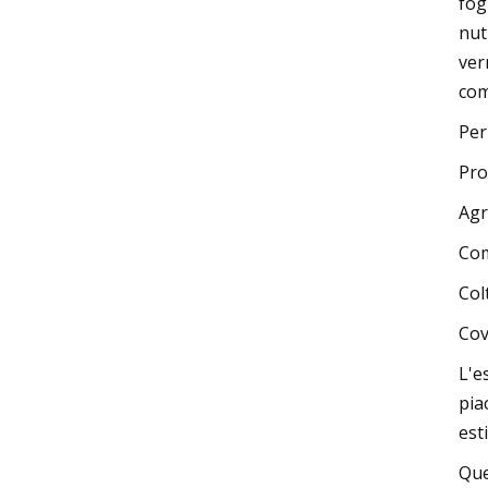
fog
nut
ver
com
Per
Pro
Agr
Com
Col
Cov
L'e
pia
est
Que