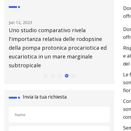
Dom
off
Jun 12, 2023
Jul 14, 202
Dom
te
Uno studio comparativo rivela
Affronta
off
l'importanza relativa delle rodopsine
saldatur
della pompa protonica procariotica ed
Ris
e a
eucariotica in un mare marginale
del
subtropicale
Le 
son
fior
Invia la tua richiesta
Com
son
con
Sem