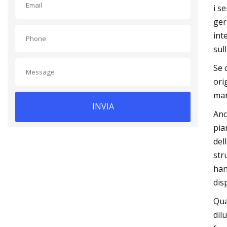
i s
ger
int
sull
Se 
ori
man
INVIA
Anc
pia
del
str
han
dis
Qua
dil