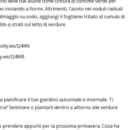
rreno delle tue aiuole come coltura di concime verde per
 iniziando a fiorire. Altrimenti, l'azoto nei noduli radicali
giardinaggio su sodo, aggiungi il fogliame tritato al cumulo di
o a strati sul letto di verdure.
bitly.ws/Q4Wk
itly.ws/Q4WB
a pianificare il tuo giardino autunnale e invernale. Ti
vera? Seminare o piantarli dentro e attorno alle verdure
e prendere appunti per la prossima primavera. Cosa ha