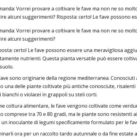
anda: Vorrei provare a coltivare le fave ma non ne so molto. 
rire alcuni suggerimenti? Risposta: certo! Le fave possono e
3
Aug 26, 2023
anda: Vorrei provare a coltivare le fave ma non ne so molto. 
re 8 malintesi comuni sulla
10 cose da fare in G
rire alcuni suggerimenti?
a dei metalli
completa al famoso
posta: certo! Le fave possono essere una meravigliosa aggiunt
ltamente nutrienti. Questa pianta versatile può essere colti
 suolo.
fave sono originarie della regione mediterranea. Conosciuti 
o una delle piante coltivate più antiche conosciute, risalenti a
i bianchi o violacei in grappoli su steli corti.
e coltura alimentare, le fave vengono coltivate come verdura
o comprese tra 70 e 80 gradi, ma le piante sono resistenti ai
 un inoculante di legumi specificamente formulato per le fav
inarli ora per un raccolto tardo autunnale o da fine estate a