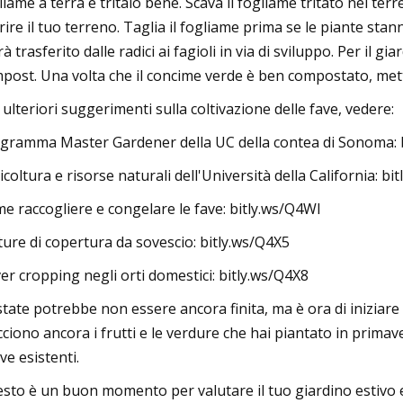
liame a terra e tritalo bene. Scava il fogliame tritato nel te
rire il tuo terreno. Taglia il fogliame prima se le piante stanno
rà trasferito dalle radici ai fagioli in via di sviluppo. Per il 
post. Una volta che il concime verde è ben compostato, mettil
 ulteriori suggerimenti sulla coltivazione delle fave, vedere:
gramma Master Gardener della UC della contea di Sonoma: 
icoltura e risorse naturali dell'Università della California: b
e raccogliere e congelare le fave: bitly.ws/Q4WI
ture di copertura da sovescio: bitly.ws/Q4X5
er cropping negli orti domestici: bitly.ws/Q4X8
state potrebbe non essere ancora finita, ma è ora di iniziare 
cciono ancora i frutti e le verdure che hai piantato in prima
ive esistenti.
sto è un buon momento per valutare il tuo giardino estivo 