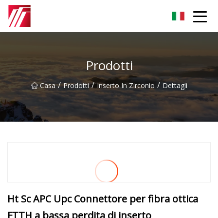
Gruppo dell'agente di cementazione di Fuzhou
Prodotti
/
/
/
Casa
Prodotti
Inserto In Zirconio
Dettagli
Ht Sc APC Upc Connettore per fibra ottica
FTTH a bassa perdita di inserto