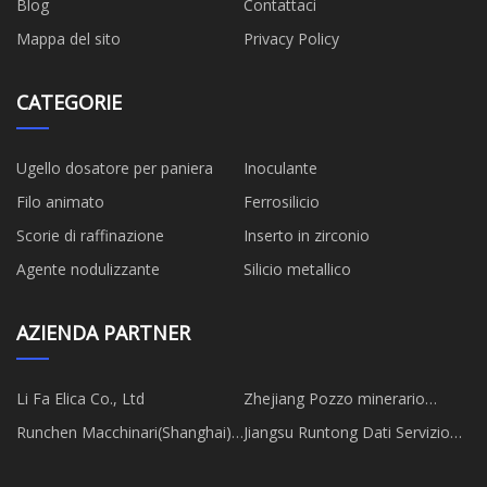
Blog
Contattaci
Mappa del sito
Privacy Policy
CATEGORIE
Ugello dosatore per paniera
Inoculante
Filo animato
Ferrosilicio
Scorie di raffinazione
Inserto in zirconio
Agente nodulizzante
Silicio metallico
AZIENDA PARTNER
Li Fa Elica Co., Ltd
Zhejiang Pozzo minerario
Fornitura Catena Gestione Co.,
Runchen Macchinari(Shanghai)
Jiangsu Runtong Dati Servizio
Ltd
Co., Ltd
Co., Ltd.