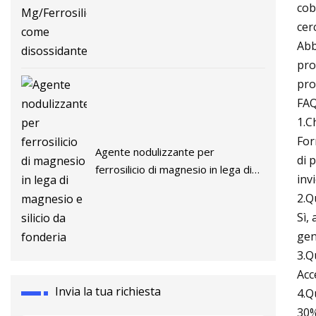
cob
disossidante
cer
Abb
pro
pro
FAQ
1.C
For
Agente nodulizzante per
di 
ferrosilicio di magnesio in lega di
inv
magnesio e silicio da fonderia
2.Q
Sì,
gen
3.Q
Acc
Invia la tua richiesta
4.Q
30%