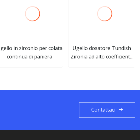
gello in zirconio per colata
Ugello dosatore Tundish
continua di paniera
Zironia ad alto coefficiente
di sicurezza di Ji
Contattaci