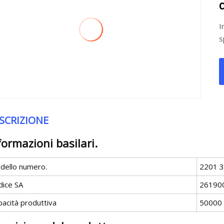
I
s
SCRIZIONE
formazioni basilari.
dello numero.
2201 3
dice SA
26190
pacità produttiva
50000 