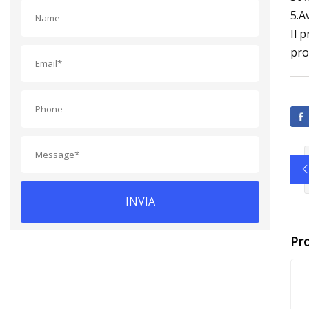
5.A
Il 
pro
INVIA
Pro