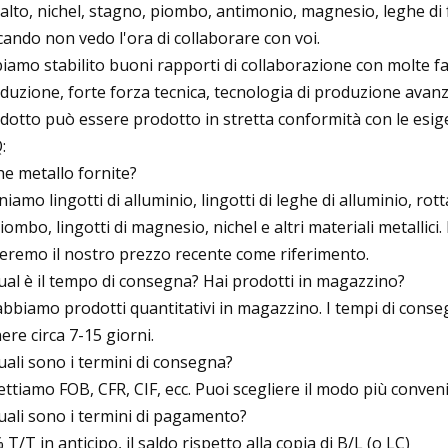
alto, nichel, stagno, piombo, antimonio, magnesio, leghe di fe
cando non vedo l'ora di collaborare con voi.
iamo stabilito buoni rapporti di collaborazione con molte fabb
duzione, forte forza tecnica, tecnologia di produzione avanza
dotto può essere prodotto in stretta conformità con le esige
:
he metallo fornite?
niamo lingotti di alluminio, lingotti di leghe di alluminio, rotta
piombo, lingotti di magnesio, nichel e altri materiali metallici.
ieremo il nostro prezzo recente come riferimento.
ual è il tempo di consegna? Hai prodotti in magazzino?
 abbiamo prodotti quantitativi in ​​magazzino. I tempi di cons
ere circa 7-15 giorni.
uali sono i termini di consegna?
ettiamo FOB, CFR, CIF, ecc. Puoi scegliere il modo più conveni
uali sono i termini di pagamento?
 T/T in anticipo, il saldo rispetto alla copia di B/L (o LC)