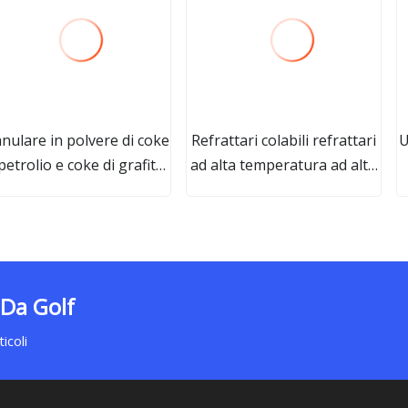
nulare in polvere di coke
Refrattari colabili refrattari
U
 petrolio e coke di grafite
ad alta temperatura ad alta
ad alto contenuto di
allumina per forni rotanti
arbonio a basso prezzo
 Da Golf
icoli