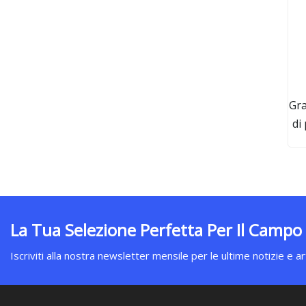
Gra
di
c
La Tua Selezione Perfetta Per Il Campo
Iscriviti alla nostra newsletter mensile per le ultime notizie e art