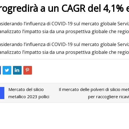
rogredirà a un CAGR del 4,1% e
023
Aug 18, 2023
siderando l’influenza di COVID-19 sul mercato globale Serviz
aggio delle batterie prende il
Chevrolet Silverado
analizzato l’impatto sia da una prospettiva globale che regi
 guida
siderando l’influenza di COVID-19 sul mercato globale Serviz
analizzato l’impatto sia da una prospettiva globale che regi
Mercato del silicio
Il mercato delle polveri di silicio m
metallico 2023 pollici
per raccogliere ricavi