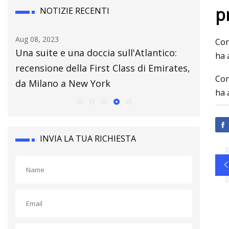
p
NOTIZIE RECENTI
Aug 08, 2023
May 28, 2
Con
Una suite e una doccia sull'Atlantico:
Il ricicl
ha 
recensione della First Class di Emirates,
posto di
Con
da Milano a New York
ha 
INVIA LA TUA RICHIESTA