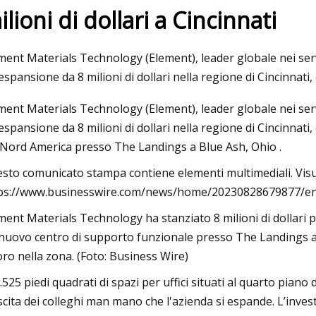
ilioni di dollari a Cincinnati
3
Aug 26, 2023
ment Materials Technology (Element), leader globale nei serviz
re 8 malintesi comuni sulla
10 cose da fare in G
espansione da 8 milioni di dollari nella regione di Cincinna
a dei metalli
completa al famoso
ment Materials Technology (Element), leader globale nei serviz
espansione da 8 milioni di dollari nella regione di Cincinnati
 Nord America presso The Landings a Blue Ash, Ohio .
sto comunicato stampa contiene elementi multimediali. Visua
ps://www.businesswire.com/news/home/20230828679877/e
ment Materials Technology ha stanziato 8 milioni di dollari p
nuovo centro di supporto funzionale presso The Landings a B
oro nella zona. (Foto: Business Wire)
1.525 piedi quadrati di spazi per uffici situati al quarto piano
scita dei colleghi man mano che l'azienda si espande. L’inves