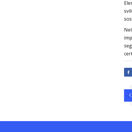
Ele
svi
sos
Nel
imp
seg
cer