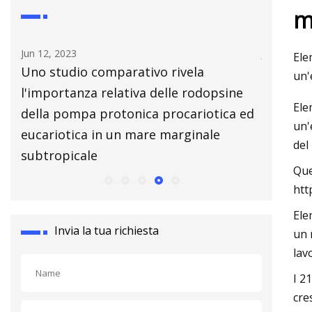
m
Jun 12, 2023
Jul 14, 202
Ele
te
Uno studio comparativo rivela
Affronta
un'
l'importanza relativa delle rodopsine
saldatur
Ele
della pompa protonica procariotica ed
un'
eucariotica in un mare marginale
del
subtropicale
Que
htt
Ele
Invia la tua richiesta
un 
lav
I 2
cre