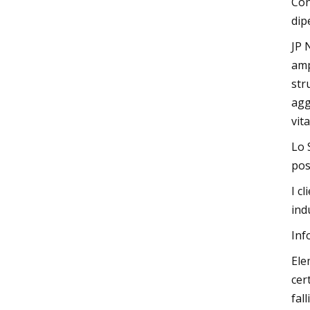
Con
dip
JP 
amp
str
agg
vit
Lo 
pos
I c
ind
Inf
Ele
cer
fal