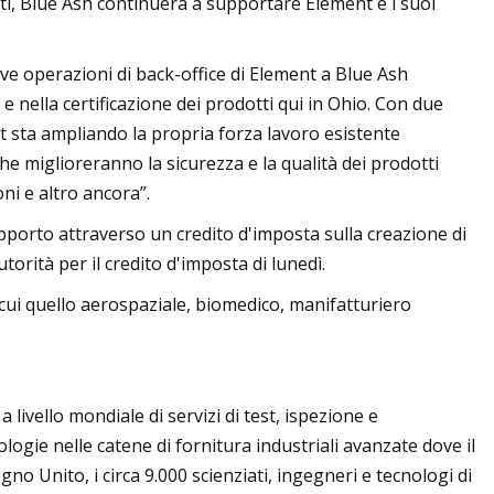
ti, Blue Ash continuerà a supportare Element e i suoi
ve operazioni di back-office di Element a Blue Ash
e nella certificazione dei prodotti qui in Ohio. Con due
ent sta ampliando la propria forza lavoro esistente
he miglioreranno la sicurezza e la qualità dei prodotti
oni e altro ancora”.
pporto attraverso un credito d'imposta sulla creazione di
torità per il credito d'imposta di lunedì.
 cui quello aerospaziale, biomedico, manifatturiero
ivello mondiale di servizi di test, ispezione e
logie nelle catene di fornitura industriali avanzate dove il
o Unito, i circa 9.000 scienziati, ingegneri e tecnologi di