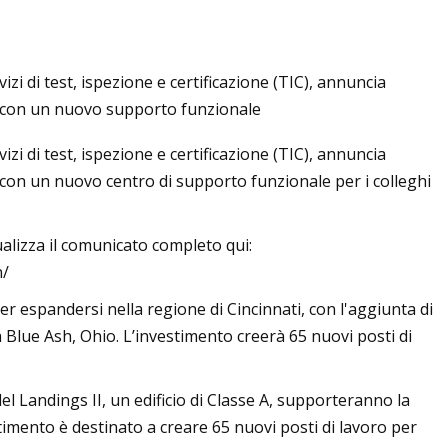
i di test, ispezione e certificazione (TIC), annuncia
iordania: guida
ti, con un nuovo supporto funzionale
 Wadi Rum e oltre
i di test, ispezione e certificazione (TIC), annuncia
, con un nuovo centro di supporto funzionale per i colleghi
lizza il comunicato completo qui:
n/
er espandersi nella regione di Cincinnati, con l'aggiunta di
lue Ash, Ohio. L’investimento creerà 65 nuovi posti di
 del Landings II, un edificio di Classe A, supporteranno la
timento è destinato a creare 65 nuovi posti di lavoro per