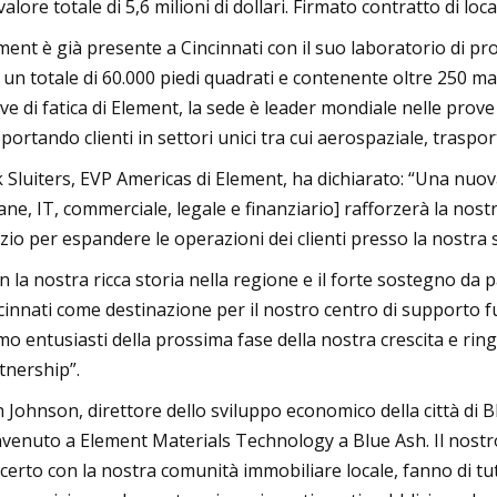
valore totale di 5,6 milioni di dollari. Firmato contratto di lo
ment è già presente a Cincinnati con il suo laboratorio di pro
 un totale di 60.000 piedi quadrati e contenente oltre 250 mac
ve di fatica di Element, la sede è leader mondiale nelle prove 
portando clienti in settori unici tra cui aerospaziale, trasport
k Sluiters, EVP Americas di Element, ha dichiarato: “Una nuov
ne, IT, commerciale, legale e finanziario] rafforzerà la nostr
zio per espandere le operazioni dei clienti presso la nostra 
n la nostra ricca storia nella regione e il forte sostegno da pa
cinnati come destinazione per il nostro centro di supporto 
mo entusiasti della prossima fase della nostra crescita e ri
tnership”.
 Johnson, direttore dello sviluppo economico della città di B
venuto a Element Materials Technology a Blue Ash. Il nostr
certo con la nostra comunità immobiliare locale, fanno di tut