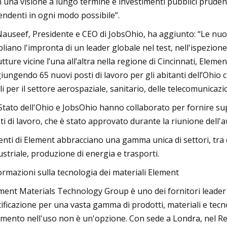
 una visione a lungo termine e investimenti pubblici pruden
endenti in ogni modo possibile”.
Nauseef, Presidente e CEO di JobsOhio, ha aggiunto: “Le nuo
liano l'impronta di un leader globale nel test, nell'ispezione 
utture vicine l’una all’altra nella regione di Cincinnati, Elem
iungendo 65 nuovi posti di lavoro per gli abitanti dell’Ohio c
ali per il settore aerospaziale, sanitario, delle telecomunicazi
Stato dell'Ohio e JobsOhio hanno collaborato per fornire su
ti di lavoro, che è stato approvato durante la riunione dell'au
lienti di Element abbracciano una gamma unica di settori, tra
ustriale, produzione di energia e trasporti.
ormazioni sulla tecnologia dei materiali Element
ment Materials Technology Group è uno dei fornitori leader a l
tificazione per una vasta gamma di prodotti, materiali e tecno
limento nell'uso non è un'opzione. Con sede a Londra, nel Regn