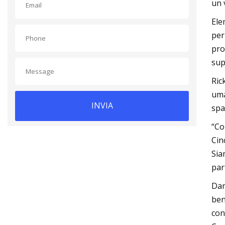
un 
Ele
per
pro
sup
Ric
uma
INVIA
spa
“Co
Cin
Sia
par
Dan
ben
con